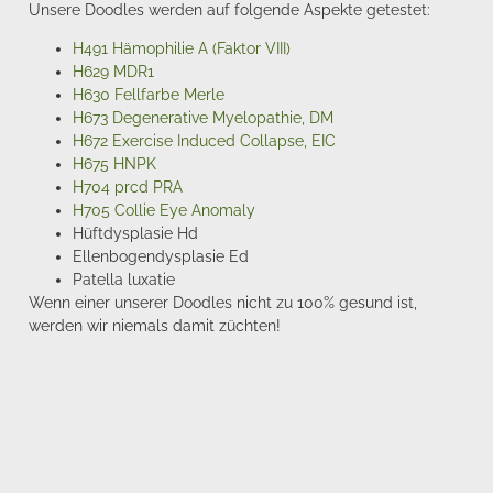
Unsere Doodles werden auf folgende Aspekte getestet:
H491 Hämophilie A (Faktor VIII)
H629 MDR1
H630 Fellfarbe Merle
H673 Degenerative Myelopathie, DM
H672 Exercise Induced Collapse, EIC
H675 HNPK
H704 prcd PRA
H705 Collie Eye Anomaly
Hüftdysplasie Hd
Ellenbogendysplasie Ed
Patella luxatie
Wenn einer unserer Doodles nicht zu 100% gesund ist,
werden wir niemals damit züchten!